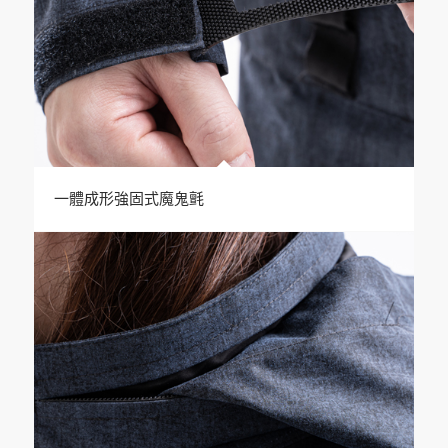
一體成形強固式魔鬼氈