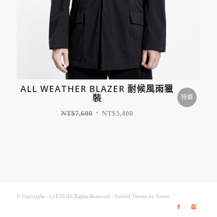
ALL WEATHER BLAZER 耐候風雨獵
裝
特價
NT$
7,600
NT$
3,400
© Copyright - LýEIN All Rights Reserved -
Enfold Theme by Kriesi