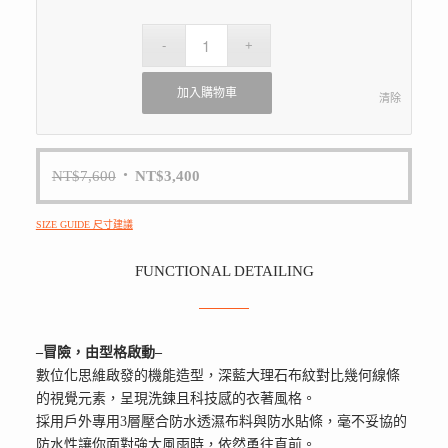
加入購物車
清除
NT$
7,600
NT$
3,400
SIZE GUIDE 尺寸建議
FUNCTIONAL DETAILING
–冒險，由型格啟動–
數位化思維啟發的機能造型，深藍大理石布紋對比幾何線條
的視覺元素，呈現洗鍊且科技感的衣著風格。
採用戶外專用3層壓合防水透濕布料與防水貼條，毫不妥協的
防水性讓你面對強大風雨時，依然勇往直前。