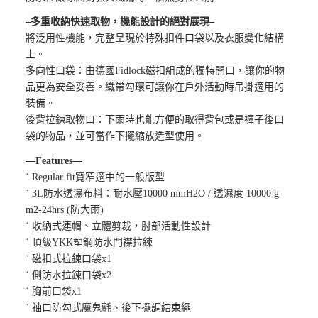
–多重收納快速取物，機能設計的絕對展現–
將泛用性機能，完整呈現於特殊扣件口袋以及衣服變化結構
上。
多向性口袋：由德國Fidlock磁扣組成的獨特開口，讓你的物
品更為安全妥善。織帶勾環可讓你在戶外活動時吊掛適用的
裝備。
後背拉鍊取物口：下雨時也能方便的取得背包或是褲子後口
袋的物品，並可當作下擺縮放造型使用。
—Features—
˙ Regular fit寬窄適中的一般版型
˙ 3L防水透濕布料：耐水壓10000 mmH2O / 透濕度 10000 g-
m2-24hrs (防大雨)
˙ 收納式連帽、立體剪裁，肘部活動性設計
˙ 頂級YKK塑鋼防水門襟拉鍊
˙ 磁扣式拉鍊口袋x1
˙ 側防水拉鍊口袋x2
˙ 胸前口袋x1
˙ 袖口防勾式魔鬼氈、後下擺調結束繩