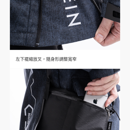
左下襬縮放叉，隨身形調整寬窄